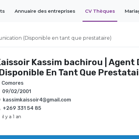
ts
Annuaire des entreprises
CV Thèques
Maria
cation (Disponible en tant que prestataire)
aissoir Kassim bachirou | Agen
Disponible En Tant Que Prestatai
Comores
09/02/2001
kassimkaissoir4@gmail.com
+269 331 54 85
il y a 1 an